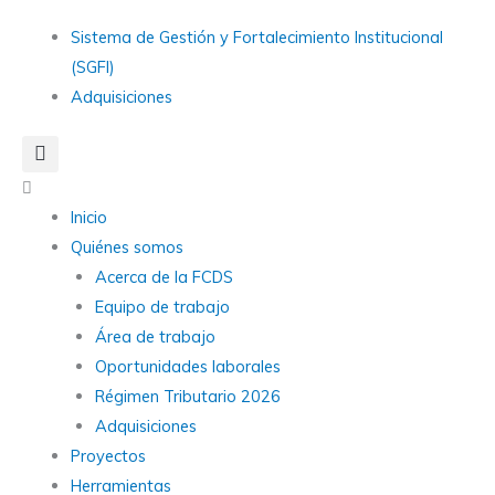
Ir
Main
Sistema de Gestión y Fortalecimiento Institucional
al
Menu
(SGFI)
contenido
Adquisiciones
Main
Menu
Inicio
Quiénes somos
Acerca de la FCDS
Equipo de trabajo
Área de trabajo
Oportunidades laborales
Régimen Tributario 2026
Adquisiciones
Proyectos
Herramientas