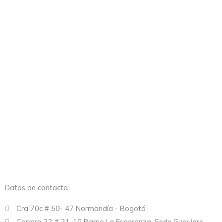
Datos de contacto
Cra 70c # 50- 47 Normandía - Bogotá
Carrera 22 # 21-10 Barrio La Esperanza. Sede Guaviare.