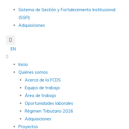
Ir
Main
Sistema de Gestión y Fortalecimiento Institucional
al
Menu
(SGFI)
contenido
Adquisiciones
EN
Main
Menu
Inicio
Quiénes somos
Acerca de la FCDS
Equipo de trabajo
Área de trabajo
Oportunidades laborales
Régimen Tributario 2026
Adquisiciones
Proyectos