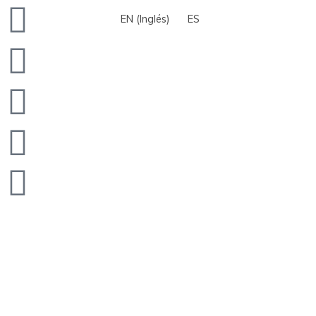
Twitter
Facebook
Youtube
Instagram
Envelope
EN
(
Inglés
)
ES