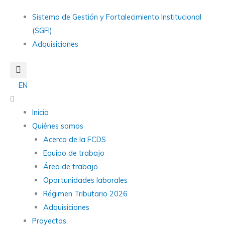
Ir
Main
Sistema de Gestión y Fortalecimiento Institucional
al
Menu
(SGFI)
contenido
Adquisiciones
EN
Main
Menu
Inicio
Quiénes somos
Acerca de la FCDS
Equipo de trabajo
Área de trabajo
Oportunidades laborales
Régimen Tributario 2026
Adquisiciones
Proyectos