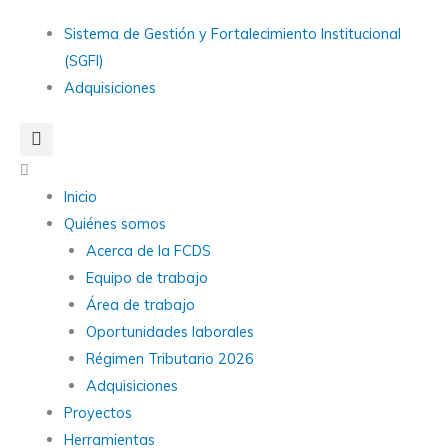
Ir
Main
Sistema de Gestión y Fortalecimiento Institucional
al
Menu
(SGFI)
contenido
Adquisiciones
Main
Menu
Inicio
Quiénes somos
Acerca de la FCDS
Equipo de trabajo
Área de trabajo
Oportunidades laborales
Régimen Tributario 2026
Adquisiciones
Proyectos
Herramientas