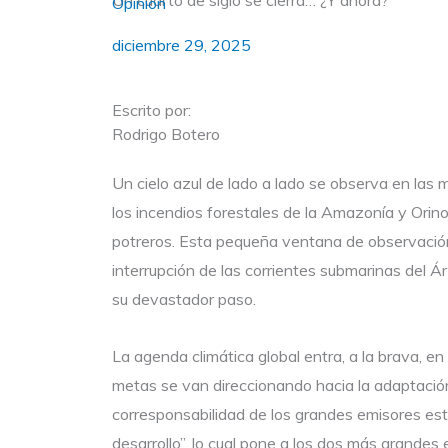
Un cuarto de siglo se cierra… ¿Y ahora?
Opinión
diciembre 29, 2025
Escrito por:
Rodrigo Botero
Un cielo azul de lado a lado se observa en las
los incendios forestales de la Amazonía y Orino
potreros. Esta pequeña ventana de observación
interrupción de las corrientes submarinas del Ár
su devastador paso.
La agenda climática global entra, a la brava, 
metas se van direccionando hacia la adaptación
corresponsabilidad de los grandes emisores est
desarrollo”, lo cual pone a los dos más grandes 