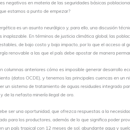
s negativos en materia de las seguridades básicas poblacional
 que estamos a punto de empezar?
rgética es un asunto neurálgico y, para ello, una discusión técn
 inaplazable. En términos de justicia climática global, las pobl
tables, de bajo costo y bajo impacto, por lo que el acceso al ga
rgía renovable a las que el país debe apostar de manera perman
en columnas anteriores cómo es imposible generar desarrollo ec
iento (datos OCDE), y tenemos las principales cuencas en un n
er un sistema de tratamiento de aguas residuales integrado pa
y de la nefasta minería ilegal de oro.
 debe ser una oportunidad, que ofrezca respuestas a la necesida
gado para los productores, además de lo que significa poder pro
 en un país tropical con 12 meses de sol, abundante agua y sue