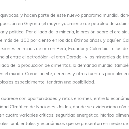
inequívocas, y hacen parte de este nuevo panorama mundial, do
posición en Guyana (el mayor yacimiento de petróleo descubiert
r y política. Por el lado de la minería, la presión sobre el oro s
 más del 100 por ciento en los dos últimos años), y aquí en C
ones en minas de oro en Perú, Ecuador y Colombia –o las de lit
al entre el petrodólar –el gran Dorado– y los minerales de tra
l lado de la producción de alimentos, la demanda mundial tambié
n el mundo. Carne, aceite, cereales y otras fuentes para alime
picales especialmente, tendrán una posibilidad.
aparece con oportunidades y retos enormes, entre lo económico
uridad Climática de Naciones Unidas, donde se evidenciaba cómo
 en cuatro variables críticas: seguridad energética, hídrica, alime
ociales, ambientales y económicos que se presentan en medio de 