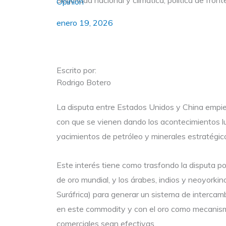
Seguridad nacional y climática, política de fron
Opinión
enero 19, 2026
Escrito por:
Rodrigo Botero
La disputa entre Estados Unidos y China empiez
con que se vienen dando los acontecimientos lue
yacimientos de petróleo y minerales estratégico
Este interés tiene como trasfondo la disputa por
de oro mundial, y los árabes, indios y neoyorki
Suráfrica) para generar un sistema de intercamb
en este commodity y con el oro como mecanismo 
comerciales sean efectivas.