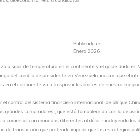
teras, bioeconomía: reto a candidatos
Publicado en:
Enero 2026
a a subir de temperatura en el continente y el golpe dado en 
go del cambio de presidente en Venezuela, indican que el interé
s en el continente va a traspasar los límites de nuestra imagina
 el control del sistema financiero internacional (de allí que Chi
nos grandes compradores), que está tambaleando con la decisión d
io comercial con monedas diferentes al dólar – incluyendo las d
de transacción que pretende impedir que las estrategias polít