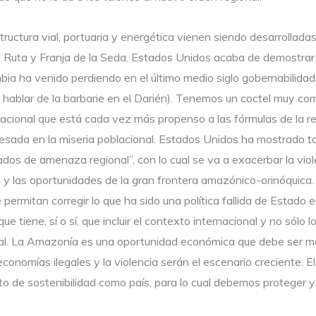
tructura vial, portuaria y energética vienen siendo desarrollad
a Ruta y Franja de la Seda. Estados Unidos acaba de demostrar qu
bia ha venido perdiendo en el último medio siglo gobernabilidad
hablar de la barbarie en el Darién). Tenemos un coctel muy comp
nacional que está cada vez más propenso a las fórmulas de la rep
resada en la miseria poblacional. Estados Unidos ha mostrado t
os de amenaza regional”, con lo cual se va a exacerbar la viol
la y las oportunidades de la gran frontera amazónico-orinóquica
permitan corregir lo que ha sido una política fallida de Estado e
que tiene, sí o sí, que incluir el contexto internacional y no sólo 
al. La Amazonía es una oportunidad económica que debe ser moto
s economías ilegales y la violencia serán el escenario creciente.
ito de sostenibilidad como país, para lo cual debemos proteger y