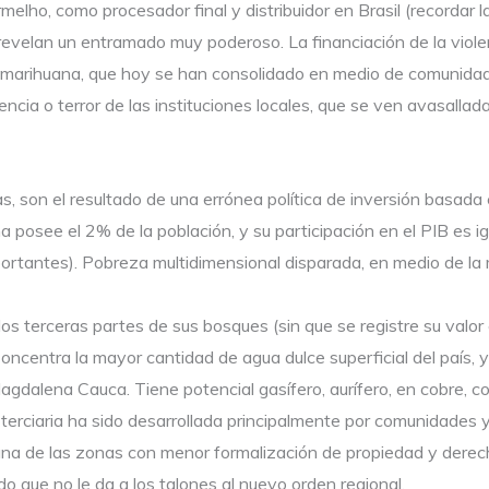
melho, como procesador final y distribuidor en Brasil (recordar l
revelan un entramado muy poderoso. La financiación de la viole
a y marihuana, que hoy se han consolidado en medio de comunida
ncia o terror de las instituciones locales, que se ven avasalla
, son el resultado de una errónea política de inversión basada
 posee el 2% de la población, y su participación en el PIB es 
portantes). Pobreza multidimensional disparada, en medio de la
os terceras partes de sus bosques (sin que se registre su valor 
ncentra la mayor cantidad de agua dulce superficial del país, y
Magdalena Cauca. Tiene potencial gasífero, aurífero, en cobre, c
 terciaria ha sido desarrollada principalmente por comunidades 
 una de las zonas con menor formalización de propiedad y derech
ado que no le da a los talones al nuevo orden regional.