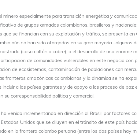
l minero especialmente para transición energética y comunicac
ificativa de grupos armados colombianos, brasileros y nacionales
que se financian con su explotación y tráfico, se presenta en C
ombia aún no han sido otorgados en su gran mayoría –algunos d
mostrado (caso coltán o cobre), o el desarrollo de una enorme mi
a participación de comunidades vulnerables en este negocio con
ación de ecosistemas, contaminación de poblaciones con mercuri
 las fronteras amazónicas colombianas y la dinámica se ha exp
 incluir a los países garantes y de apoyo a los proceso de paz e
n su corresponsabilidad política y comercial.
e ha venido incrementando en dirección al Brasil, por factores 
e Estados Unidos que se diluyen en el tránsito de este país hac
ado en la frontera colombo peruana (entre los dos países hay