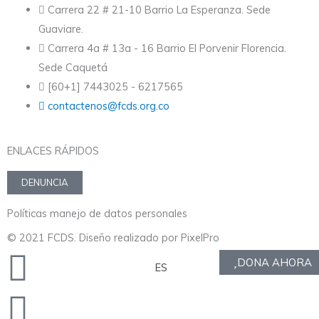
Carrera 22 # 21-10 Barrio La Esperanza. Sede
Guaviare.
Carrera 4a # 13a - 16 Barrio El Porvenir Florencia.
Sede Caquetá
[60+1] 7443025 - 6217565
contactenos@fcds.org.co
ENLACES RÁPIDOS
DENUNCIA
Políticas manejo de datos personales
© 2021 FCDS. Diseño realizado por PixelPro
Twitter
Facebook
Youtube
Instagram
Envelope
DONA AHORA
ES