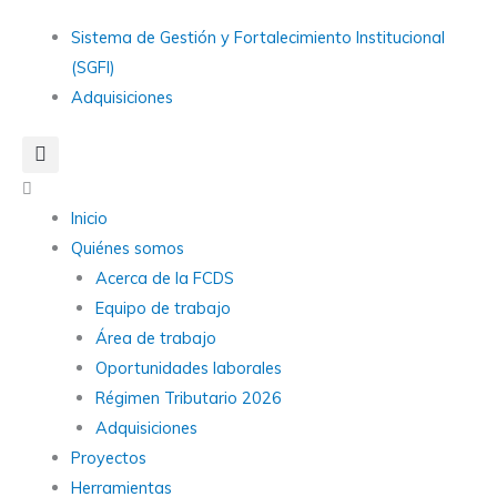
Ir
Main
Sistema de Gestión y Fortalecimiento Institucional
al
Menu
(SGFI)
contenido
Adquisiciones
Main
Menu
Inicio
Quiénes somos
Acerca de la FCDS
Equipo de trabajo
Área de trabajo
Oportunidades laborales
Régimen Tributario 2026
Adquisiciones
Proyectos
Herramientas