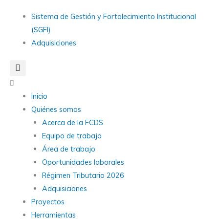
Ir
Main
Sistema de Gestión y Fortalecimiento Institucional
al
Menu
(SGFI)
contenido
Adquisiciones
Main
Menu
Inicio
Quiénes somos
Acerca de la FCDS
Equipo de trabajo
Área de trabajo
Oportunidades laborales
Régimen Tributario 2026
Adquisiciones
Proyectos
Herramientas