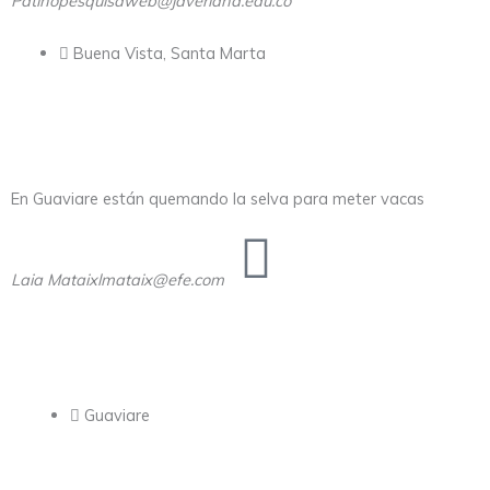
Patiño
pesquisaweb@javeriana.edu.co
Buena Vista, Santa Marta
En Guaviare están quemando la selva para meter vacas
Laia Mataix
lmataix@efe.com
Guaviare