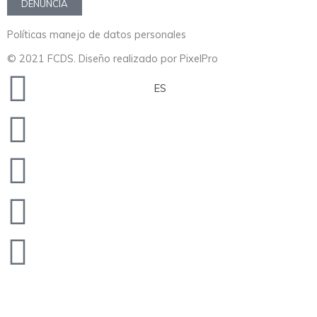
DENUNCIA
Políticas manejo de datos personales
© 2021 FCDS. Diseño realizado por PixelPro
Twitter
Facebook
Youtube
Instagram
Envelope
ES