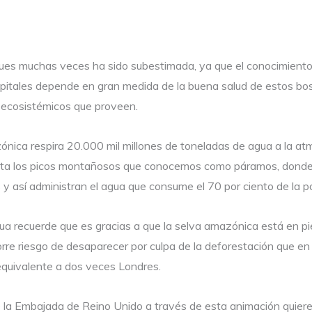
sques muchas veces ha sido subestimada, ya que el conocimient
 capitales depende en gran medida de la buena salud de estos bos
os ecosistémicos que proveen.
ónica respira 20.000 mil millones de toneladas de agua a la a
hasta los picos montañosos que conocemos como páramos, donde l
s y así administran el agua que consume el 70 por ciento de la po
ua recuerde que es gracias a que la selva amazónica está en pie.
orre riesgo de desaparecer por culpa de la deforestación que e
 equivalente a dos veces Londres.
 la Embajada de Reino Unido a través de esta animación quiere 