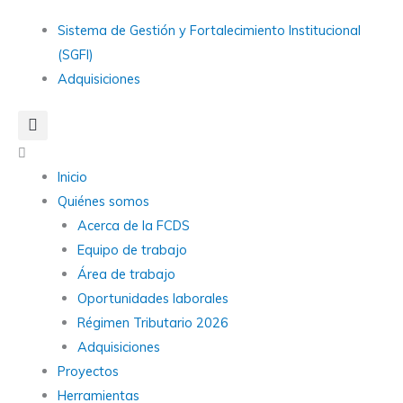
Ir
Main
Sistema de Gestión y Fortalecimiento Institucional
al
Menu
(SGFI)
contenido
Adquisiciones
Main
Menu
Inicio
Quiénes somos
Acerca de la FCDS
Equipo de trabajo
Área de trabajo
Oportunidades laborales
Régimen Tributario 2026
Adquisiciones
Proyectos
Herramientas