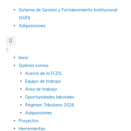
Ir
Main
Sistema de Gestión y Fortalecimiento Institucional
al
Menu
(SGFI)
contenido
Adquisiciones
Main
Menu
Inicio
Quiénes somos
Acerca de la FCDS
Equipo de trabajo
Área de trabajo
Oportunidades laborales
Régimen Tributario 2026
Adquisiciones
Proyectos
Herramientas