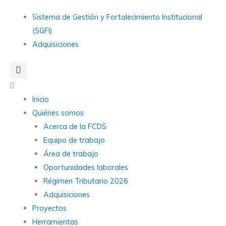
Ir
Main
Sistema de Gestión y Fortalecimiento Institucional
al
Menu
(SGFI)
contenido
Adquisiciones
Main
Menu
Inicio
Quiénes somos
Acerca de la FCDS
Equipo de trabajo
Área de trabajo
Oportunidades laborales
Régimen Tributario 2026
Adquisiciones
Proyectos
Herramientas