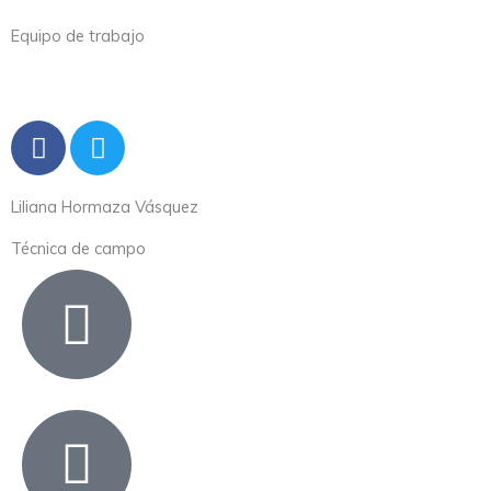
Equipo de trabajo
F
T
a
w
c
i
Liliana Hormaza Vásquez
e
t
b
t
Técnica de campo
o
e
o
r
k