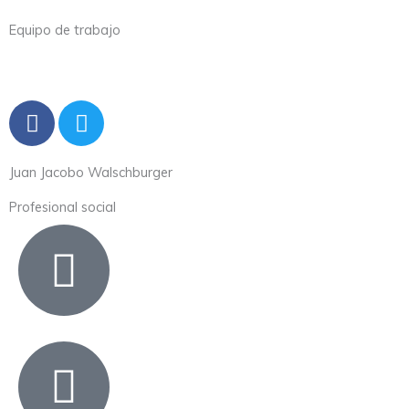
Equipo de trabajo
F
T
a
w
c
i
Juan Jacobo Walschburger
e
t
b
t
Profesional social
o
e
o
r
k