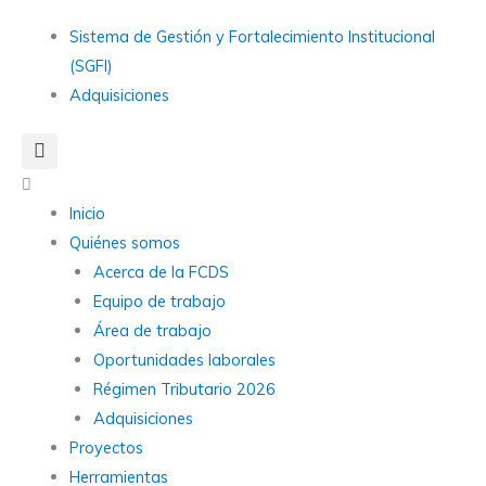
Ir
Main
Sistema de Gestión y Fortalecimiento Institucional
al
Menu
(SGFI)
contenido
Adquisiciones
Main
Menu
Inicio
Quiénes somos
Acerca de la FCDS
Equipo de trabajo
Área de trabajo
Oportunidades laborales
Régimen Tributario 2026
Adquisiciones
Proyectos
Herramientas