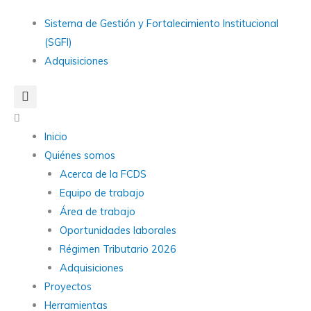
Ir
Main
Sistema de Gestión y Fortalecimiento Institucional
al
Menu
(SGFI)
contenido
Adquisiciones
Main
Menu
Inicio
Quiénes somos
Acerca de la FCDS
Equipo de trabajo
Área de trabajo
Oportunidades laborales
Régimen Tributario 2026
Adquisiciones
Proyectos
Herramientas