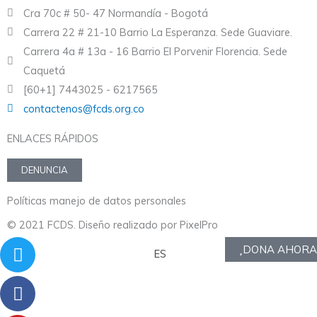
Cra 70c # 50- 47 Normandía - Bogotá
Carrera 22 # 21-10 Barrio La Esperanza. Sede Guaviare.
Carrera 4a # 13a - 16 Barrio El Porvenir Florencia. Sede
Caquetá
[60+1] 7443025 - 6217565
contactenos@fcds.org.co
ENLACES RÁPIDOS
DENUNCIA
Políticas manejo de datos personales
© 2021 FCDS. Diseño realizado por PixelPro
Twitter
Facebook
Youtube
Instagram
Envelope
DONA AHORA
ES