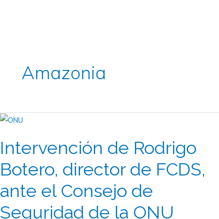
Amazonia
Intervención
de
Intervención de Rodrigo
Rodrigo
Botero,
Botero, director de FCDS,
director
de
ante el Consejo de
FCDS,
Seguridad de la ONU
ante