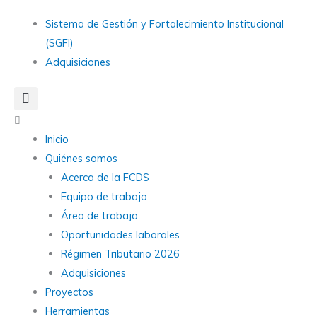
Ir
Main
Sistema de Gestión y Fortalecimiento Institucional
al
Menu
(SGFI)
contenido
Adquisiciones
Main
Menu
Inicio
Quiénes somos
Acerca de la FCDS
Equipo de trabajo
Área de trabajo
Oportunidades laborales
Régimen Tributario 2026
Adquisiciones
Proyectos
Herramientas