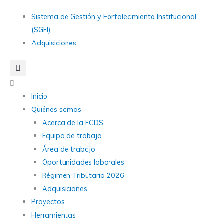
Ir
Main
Sistema de Gestión y Fortalecimiento Institucional
al
Menu
(SGFI)
contenido
Adquisiciones
Main
Menu
Inicio
Quiénes somos
Acerca de la FCDS
Equipo de trabajo
Área de trabajo
Oportunidades laborales
Régimen Tributario 2026
Adquisiciones
Proyectos
Herramientas