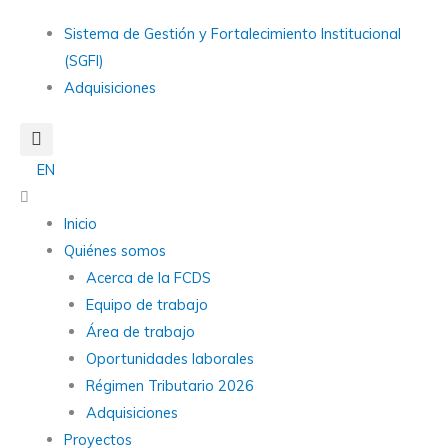
Ir
Main
Sistema de Gestión y Fortalecimiento Institucional
al
Menu
(SGFI)
contenido
Adquisiciones
EN
Main
Menu
Inicio
Quiénes somos
Acerca de la FCDS
Equipo de trabajo
Área de trabajo
Oportunidades laborales
Régimen Tributario 2026
Adquisiciones
Proyectos