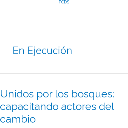
En Ejecución
Unidos
por
Unidos por los bosques:
los
bosques:
capacitando actores del
capacitando
cambio
actores
del