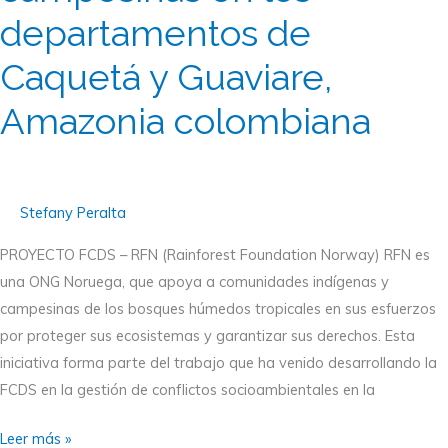
de
departamentos de
desarrollo
en
Caquetá y Guaviare,
los
Amazonia colombiana
territorios
de
pueblos
indígenas
Stefany Peralta
y
de
PROYECTO FCDS – RFN (Rainforest Foundation Norway) RFN es
organizaciones
una ONG Noruega, que apoya a comunidades indígenas y
campesinas
campesinas de los bosques húmedos tropicales en sus esfuerzos
en
por proteger sus ecosistemas y garantizar sus derechos. Esta
los
iniciativa forma parte del trabajo que ha venido desarrollando la
departamentos
FCDS en la gestión de conflictos socioambientales en la
de
Caquetá
Leer más »