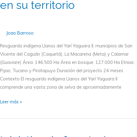
en su territorio
una
vida
digna,
sostenible
Joao Barroso
y
Resguardo indígena Llanos del Yarí Yaguara II, municipios de San
en
Vicente del Caguán (Caquetá), La Macarena (Meta) y Calamar
paz
(Guaviare) Área: 146.500 Ha Área en bosque: 127.000 Ha Etnias:
en
Pijao, Tucano y Piratapuyo Duración del proyecto 24 meses
su
Contexto El resguardo indígena Llanos del Yarí Yaguara II
territorio
comprende una vasta zona de selva de aproximadamente
Leer más »
Iniciativa
de