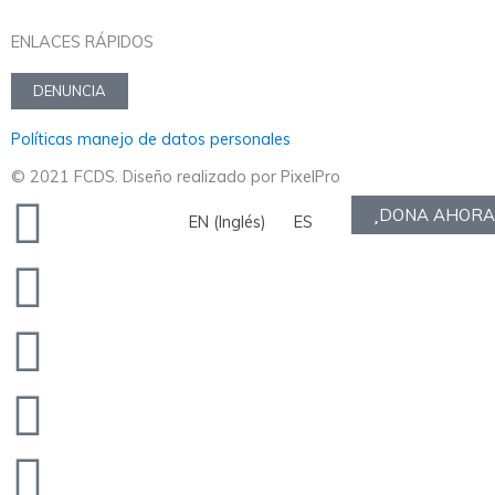
ENLACES RÁPIDOS
DENUNCIA
Políticas manejo de datos personales
© 2021 FCDS. Diseño realizado por PixelPro
Twitter
Facebook
Youtube
Instagram
Envelope
DONA AHORA
EN
(
Inglés
)
ES