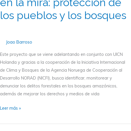
en la mira: protección de
en
la
los pueblos y los bosques
mira:
protección
de
Joao Barroso
los
pueblos
Este proyecto que se viene adelantando en conjunto con UICN
y
Holanda y gracias a la cooperación de la Iniciativa Internacional
los
de Clima y Bosques de la Agencia Noruega de Cooperación al
bosques
Desarrollo NORAD (NICFI), busca identificar, monitorear y
denunciar los delitos forestales en los bosques amazónicos,
además de mejorar los derechos y medios de vida
Leer más »
Fortalecimiento