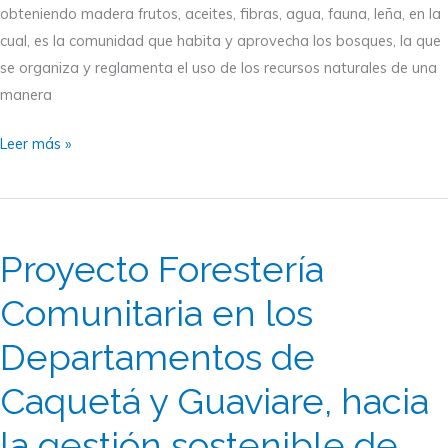
obteniendo madera frutos, aceites, fibras, agua, fauna, leña, en la
Socios
cual, es la comunidad que habita y aprovecha los bosques, la que
se organiza y reglamenta el uso de los recursos naturales de una
manera
Leer más »
Proyecto
Forestería
Proyecto Forestería
Comunitaria
en
Comunitaria en los
los
Departamentos de
Departamentos
de
Caquetá y Guaviare, hacia
Caquetá
y
la gestión sostenible de