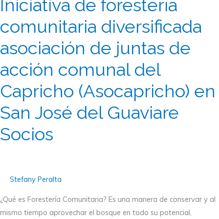
Iniciativa de forestería
forestería
comunitaria
comunitaria diversificada
diversificada
asociación de juntas de
asociación
de
acción comunal del
juntas
de
Capricho (Asocapricho) en
acción
San José del Guaviare
comunal
del
Socios
Capricho
(Asocapricho)
en
San
Stefany Peralta
José
¿Qué es Forestería Comunitaria? Es una manera de conservar y al
del
mismo tiempo aprovechar el bosque en todo su potencial,
Guaviare