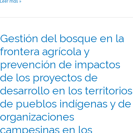
Leer más »
Gestión
del
Gestión del bosque en la
bosque
en
frontera agrícola y
la
prevención de impactos
frontera
agrícola
de los proyectos de
y
prevención
desarrollo en los territorios
de
de pueblos indígenas y de
impactos
de
organizaciones
los
proyectos
campesinas en los