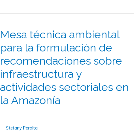
y
Guaviare,
Mesa
Amazonia
técnica
colombiana
Mesa técnica ambiental
ambiental
para
para la formulación de
la
recomendaciones sobre
formulación
de
infraestructura y
recomendaciones
sobre
actividades sectoriales en
infraestructura
la Amazonía
y
actividades
sectoriales
en
Stefany Peralta
la