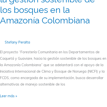
Guaviare,
los bosques en la
hacia
la
Amazonía Colombiana
gestión
sostenible
de
los
Stefany Peralta
bosques
El proyecto “Forestería Comunitaria en los Departamentos de
en
Caquetá y Guaviare, hacia la gestión sostenible de los bosques en
la
la Amazonía Colombiana” que se adelantará con el apoyo de la
Amazonía
Iniciativa Internacional de Clima y Bosque de Noruega (NICFI) y la
Colombiana
FCDS, como encargada de su implementación, busca desarrollar
alternativas de manejo sostenible de los
Leer más »