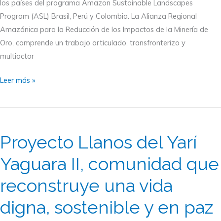
los países del programa Amazon Sustainable Landscapes
Amazonía
Program (ASL) Brasil, Perú y Colombia. La Alianza Regional
Amazónica para la Reducción de los Impactos de la Minería de
Oro, comprende un trabajo articulado, transfronterizo y
multiactor
Leer más »
Proyecto
Llanos
Proyecto Llanos del Yarí
del
Yarí
Yaguara II, comunidad que
Yaguara
reconstruye una vida
II,
comunidad
digna, sostenible y en paz
que
reconstruye