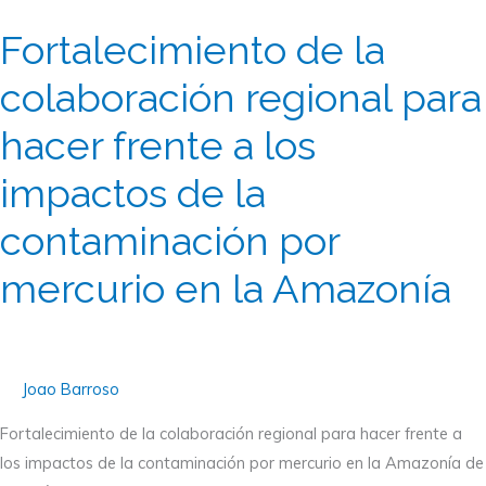
de
Fortalecimiento de la
la
colaboración
colaboración regional para
regional
hacer frente a los
para
hacer
impactos de la
frente
a
contaminación por
los
mercurio en la Amazonía
impactos
de
la
contaminación
Joao Barroso
por
mercurio
Fortalecimiento de la colaboración regional para hacer frente a
en
los impactos de la contaminación por mercurio en la Amazonía de
la