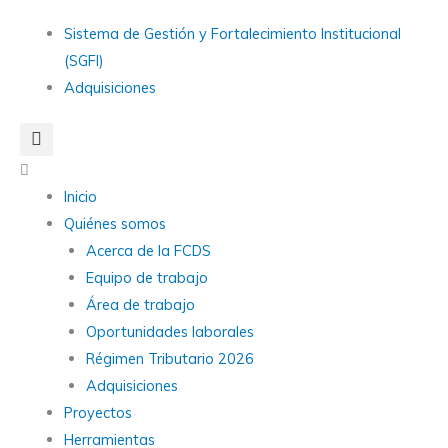
Ir
Main
Sistema de Gestión y Fortalecimiento Institucional
al
Menu
(SGFI)
contenido
Adquisiciones
Main
Menu
Inicio
Quiénes somos
Acerca de la FCDS
Equipo de trabajo
Área de trabajo
Oportunidades laborales
Régimen Tributario 2026
Adquisiciones
Proyectos
Herramientas