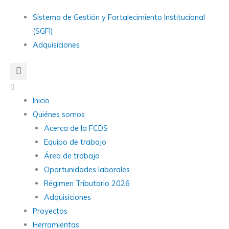
Ir
Main
Sistema de Gestión y Fortalecimiento Institucional
al
Menu
(SGFI)
contenido
Adquisiciones
Main
Menu
Inicio
Quiénes somos
Acerca de la FCDS
Equipo de trabajo
Área de trabajo
Oportunidades laborales
Régimen Tributario 2026
Adquisiciones
Proyectos
Herramientas