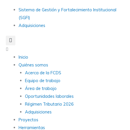
Ir
Main
Sistema de Gestión y Fortalecimiento Institucional
al
Menu
(SGFI)
contenido
Adquisiciones
Main
Menu
Inicio
Quiénes somos
Acerca de la FCDS
Equipo de trabajo
Área de trabajo
Oportunidades laborales
Régimen Tributario 2026
Adquisiciones
Proyectos
Herramientas