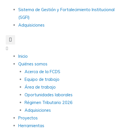
Ir
Main
Sistema de Gestión y Fortalecimiento Institucional
al
Menu
(SGFI)
contenido
Adquisiciones
Main
Menu
Inicio
Quiénes somos
Acerca de la FCDS
Equipo de trabajo
Área de trabajo
Oportunidades laborales
Régimen Tributario 2026
Adquisiciones
Proyectos
Herramientas