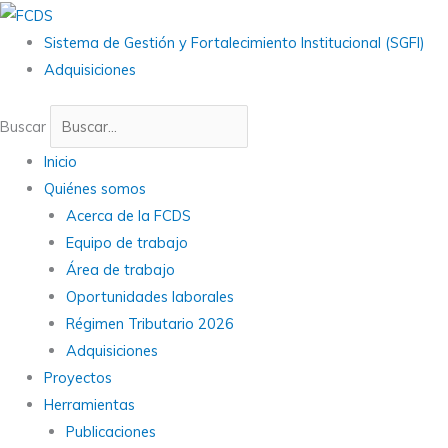
Ir
Main
Main
Main
al
Menu
Menu
Menu
Sistema de Gestión y Fortalecimiento Institucional (SGFI)
contenido
Adquisiciones
Buscar
Inicio
Quiénes somos
Acerca de la FCDS
Equipo de trabajo
Área de trabajo
Oportunidades laborales
Régimen Tributario 2026
Adquisiciones
Proyectos
Herramientas
Publicaciones