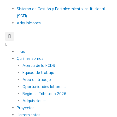
Ir
Main
Sistema de Gestión y Fortalecimiento Institucional
al
Menu
(SGFI)
contenido
Adquisiciones
Main
Menu
Inicio
Quiénes somos
Acerca de la FCDS
Equipo de trabajo
Área de trabajo
Oportunidades laborales
Régimen Tributario 2026
Adquisiciones
Proyectos
Herramientas