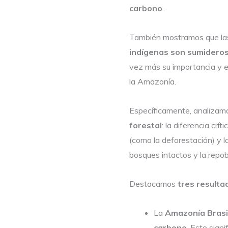
carbono
.
También mostramos que l
indígenas son sumideros
vez más su importancia y e
la Amazonía.
Específicamente, analizam
forestal
: la diferencia crí
(como la deforestación) y 
bosques intactos y la repob
Destacamos
tres resulta
La
Amazonía Brasil
carbono
. Esto sign