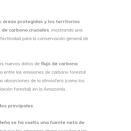
as
áreas protegidas y los territorios
 de carbono cruciales
, mostrando una
fectividad para la conservación general de
os nuevos datos de
flujo de carbono
tica entre las emisiones de carbono forestal
las absorciones de la atmósfera (como los
lación forestal) en la Amazonía.
dos principales
:
eña se ha vuelto una fuente neta de
ifica que las emisiones ahora exceden a las