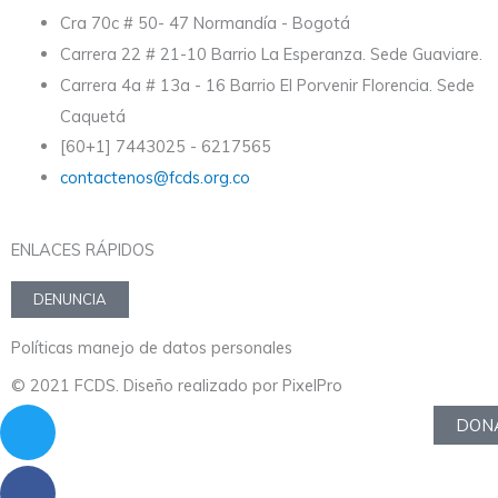
Cra 70c # 50- 47 Normandía - Bogotá
Carrera 22 # 21-10 Barrio La Esperanza. Sede Guaviare.
Carrera 4a # 13a - 16 Barrio El Porvenir Florencia. Sede
Caquetá
[60+1] 7443025 - 6217565
contactenos@fcds.org.co
ENLACES RÁPIDOS
DENUNCIA
Políticas manejo de datos personales
© 2021 FCDS. Diseño realizado por PixelPro
Twitter
Facebook
Youtube
Instagram
Envelope
DON