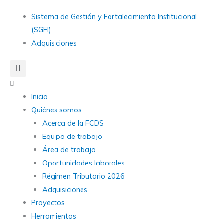
Ir
Main
Sistema de Gestión y Fortalecimiento Institucional
al
Menu
(SGFI)
contenido
Adquisiciones
Main
Menu
Inicio
Quiénes somos
Acerca de la FCDS
Equipo de trabajo
Área de trabajo
Oportunidades laborales
Régimen Tributario 2026
Adquisiciones
Proyectos
Herramientas