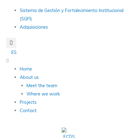
Skip
Main
Sistema de Gestión y Fortalecimiento Institucional
to
Menu
(SGFI)
content
Adquisiciones
ES
Main
Menu
Home
About us
Meet the team
Where we work
Projects
Contact