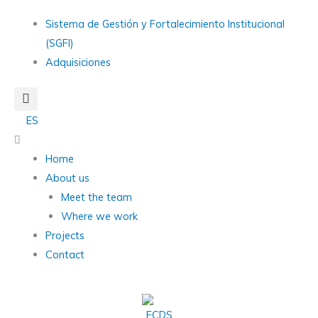
Skip
Main
Sistema de Gestión y Fortalecimiento Institucional
to
Menu
(SGFI)
content
Adquisiciones
ES
Main
Menu
Home
About us
Meet the team
Where we work
Projects
Contact