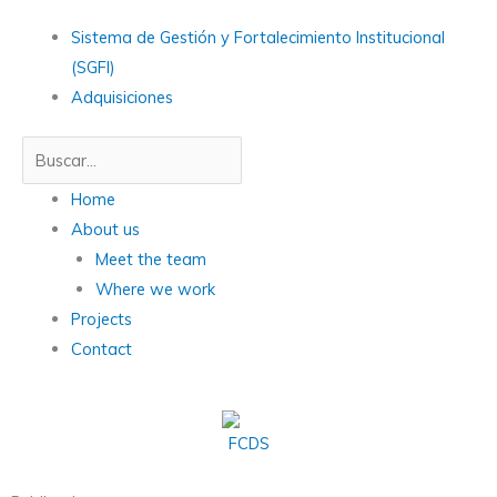
Skip
Main
Sistema de Gestión y Fortalecimiento Institucional
to
Menu
(SGFI)
content
Adquisiciones
Search
Main
Home
Menu
About us
Meet the team
Where we work
Projects
Contact