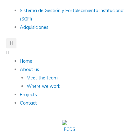
Skip
Main
Sistema de Gestión y Fortalecimiento Institucional
to
Menu
(SGFI)
content
Adquisiciones
Main
Menu
Home
About us
Meet the team
Where we work
Projects
Contact